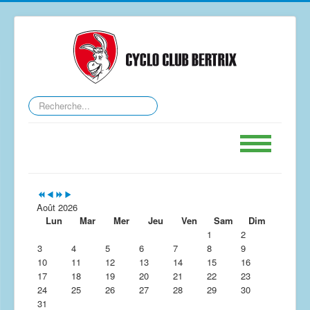
Rechercher
Accueil
Calendrier
Août 2026
Lun
Mar
Mer
Jeu
Ven
Sam
Dim
GPS
1
2
3
4
5
6
7
8
9
Le Club
10
11
12
13
14
15
16
17
Contact
18
19
20
21
22
23
24
25
26
27
28
29
30
Forum
31