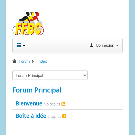
Photos
Randonnées permanentes
Revues "Baudet Railleur"
Connexion
Forum
Index
Forum Principal
Bienvenue
No topics
Boîte à idée
2 topics