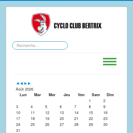
Rechercher
Accueil
Calendrier
Août 2026
Lun
Mar
Mer
Jeu
Ven
Sam
Dim
GPS
1
2
3
4
5
6
7
8
9
Le Club
10
11
12
13
14
15
16
17
Contact
18
19
20
21
22
23
24
25
26
27
28
29
30
Forum
31